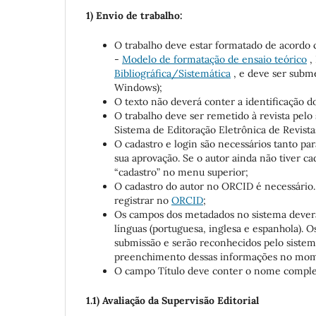
1) Envio de trabalho:
O trabalho deve estar formatado de acordo c
-
Modelo de formatação de ensaio teórico
,
Bibliográfica/Sistemática
, e deve ser subme
Windows);
O texto não deverá conter a identificação d
O trabalho deve ser remetido à revista pelo
Sistema de Editoração Eletrônica de Revista
O cadastro e login são necessários tanto p
sua aprovação. Se o autor ainda não tiver ca
“cadastro” no menu superior;
O cadastro do autor no ORCID é necessário. 
registrar no
ORCID
;
Os campos dos metadados no sistema deverã
línguas (portuguesa, inglesa e espanhola).
submissão e serão reconhecidos pelo sistema
preenchimento dessas informações no mom
O campo Título deve conter o nome complet
1.1) Avaliação da Supervisão Editorial