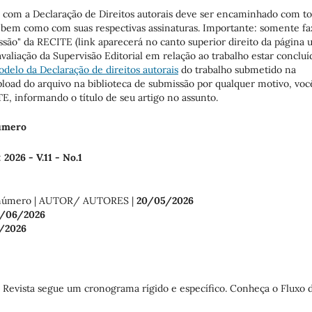
e com a Declaração de Direitos autorais deve ser encaminhado com t
s, bem como com suas respectivas assinaturas. Importante: somente fa
ssão" da RECITE (link aparecerá no canto superior direito da página
 avaliação da Supervisão Editorial em relação ao trabalho estar concluí
delo da Declaração de direitos autorais
do trabalho submetido na
pload do arquivo na biblioteca de submissão por qualquer motivo, voc
E, informando o título de seu artigo no assunto.
número
:
2026 - V.11 - No.1
o número | AUTOR/ AUTORES |
20/05/2026
/06/2026
/2026
 Revista segue um cronograma rígido e específico. Conheça o Fluxo 