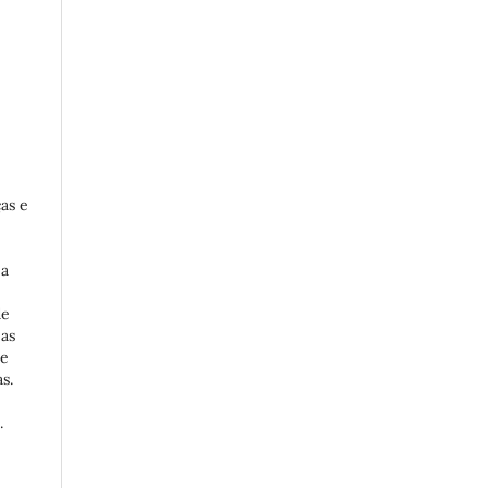
as e
 a
de
 as
me
s.
.