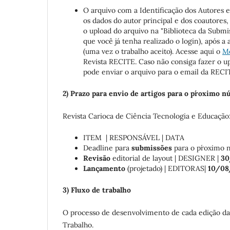
O arquivo com a Identificação dos Autores 
os dados do autor principal e dos coautore
o upload do arquivo na "Biblioteca da Submi
que você já tenha realizado o login), após a
(uma vez o trabalho aceito). Acesse aqui o
Mo
Revista RECITE. Caso não consiga fazer o u
pode enviar o arquivo para o email da RECIT
2) Prazo para envio de artigos para o p´roximo 
Revista Carioca de Ciência Tecnologia e Educação
ITEM | RESPONSÁVEL | DATA
Deadline para
submissões
para o p´roxim
Revisão
editorial de layout | DESIGNER |
30
Lançamento
(projetado) | EDITORAS|
10/08
3) Fluxo de trabalho
O processo de desenvolvimento de cada edição da
Trabalho.