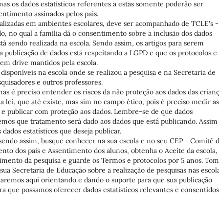
mas os dados estatísticos referentes a estas somente poderão ser
entimento assinados pelos pais.
ealizadas em ambientes escolares, deve ser acompanhado de TCLE's -
, no qual a família dá o consentimento sobre a inclusão dos dados
está sendo realizada na escola. Sendo assim, os artigos para serem
 publicação de dados está respeitando a LGPD e que os protocolos e
 em drive mantidos pela escola.
isponíveis na escola onde se realizou a pesquisa e na Secretaria de
quisadores e outros professores.
s é preciso entender os riscos da não proteção aos dados das crianç
 lei, que até existe, mas sim no campo ético, pois é preciso medir as
 e publicar com proteção aos dados. Lembre-se de que dados
os que tratamento será dado aos dados que está publicando. Assim
dados estatísticos que deseja publicar.
, sendo assim, busque conhecer na sua escola e no seu CEP - Comitê 
to dos pais e Assentimento dos alunos, obtenha o Aceite da escola,
imento da pesquisa e guarde os Termos e protocolos por 5 anos. To
sua Secretaria de Educação sobre a realização de pesquisas nas escola
taremos aqui orientando e dando o suporte para que sua publicação
ra que possamos oferecer dados estatísticos relevantes e consentidos