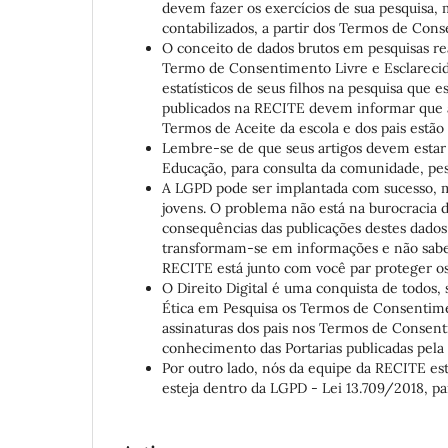
devem fazer os exercícios de sua pesquisa, 
contabilizados, a partir dos Termos de Cons
O conceito de dados brutos em pesquisas r
Termo de Consentimento Livre e Esclarecido
estatísticos de seus filhos na pesquisa que 
publicados na RECITE devem informar que a
Termos de Aceite da escola e dos pais estão
Lembre-se de que seus artigos devem estar d
Educação, para consulta da comunidade, pes
A LGPD pode ser implantada com sucesso, ma
jovens. O problema não está na burocracia da
consequências das publicações destes dados
transformam-se em informações e não sabem
RECITE está junto com você par proteger os 
O Direito Digital é uma conquista de todos
Ética em Pesquisa os Termos de Consentimen
assinaturas dos pais nos Termos de Consent
conhecimento das Portarias publicadas pela 
Por outro lado, nós da equipe da RECITE es
esteja dentro da LGPD - Lei 13.709/2018, pa