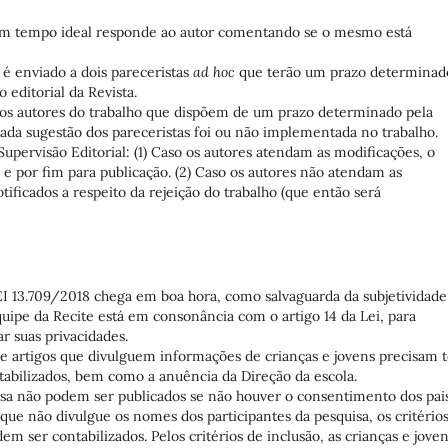
e em tempo ideal responde ao autor comentando se o mesmo está
é enviado a dois pareceristas
ad hoc
que terão um prazo determinad
 editorial da Revista.
aos autores do trabalho que dispõem de um prazo determinado pela
cada sugestão dos pareceristas foi ou não implementada no trabalho.
pervisão Editorial: (1) Caso os autores atendam as modificações, o
l e por fim para publicação. (2) Caso os autores não atendam as
ificados a respeito da rejeição do trabalho (que então será
EI 13.709/2018 chega em boa hora, como salvaguarda da subjetividade
quipe da Recite está em consonância com o artigo 14 da Lei, para
r suas privacidades.
 artigos que divulguem informações de crianças e jovens precisam t
tabilizados, bem como a anuência da Direção da escola.
uisa não podem ser publicados se não houver o consentimento dos pai
ue não divulgue os nomes dos participantes da pesquisa, os critério
ser contabilizados. Pelos critérios de inclusão, as crianças e jove