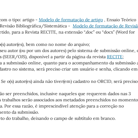
om o tipo: artigo -
Modelo de formatação de artigo
, Ensaio Teórico
 Revisão Bibliográfica/Sistemática -
Modelo de formatação de Revisã
tido, para a Revista RECITE, na extensão “.doc” ou “docx” (Word for
o(s) autor(es), bem como no nome do arquivo;
 seu autor (ou por um dos autores) pelo sistema de submissão online, 
s (SEER/OJS), disponível a partir da página da revista
RECITE
;
ara a submissão online, quanto para o acompanhamento da submissão 
dastro no sistema, será preciso criar um usuário e senha, clicando em
Se o(s) autor(es) ainda não tiver(em) cadastro no ORCID, será preciso
o ser preenchidos, inclusive naqueles que requerem dados nas 3
 Os trabalhos serão associados aos metadados preenchidos no momento
. Por essa razão, é imprescindível atenção para a correção no
ento da submissão.
o do trabalho, deixando o campo de subtítulo em branco.