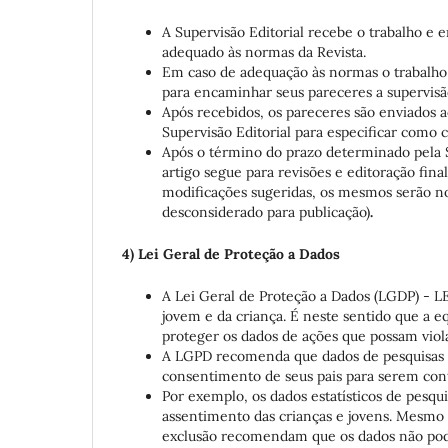
A Supervisão Editorial recebe o trabalho 
adequado às normas da Revista.
Em caso de adequação às normas o trabalho 
para encaminhar seus pareceres a supervisão
Após recebidos, os pareceres são enviados 
Supervisão Editorial para especificar como 
Após o término do prazo determinado pela Su
artigo segue para revisões e editoração fina
modificações sugeridas, os mesmos serão not
desconsiderado para publicação)
.
4) Lei Geral de Proteção a Dados
A Lei Geral de Proteção a Dados (LGDP) - L
jovem e da criança. É neste sentido que a e
proteger os dados de ações que possam viola
A LGPD recomenda que dados de pesquisas e
consentimento de seus pais para serem con
Por exemplo, os dados estatísticos de pesq
assentimento das crianças e jovens. Mesmo q
exclusão recomendam que os dados não podem 