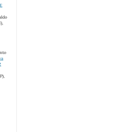
E
aldo
),
nto
va
2
P),