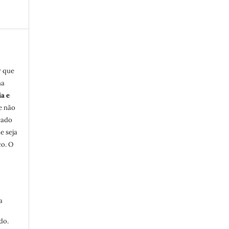
r que
na
ia e
e não
rado
e seja
co. O
a
do.