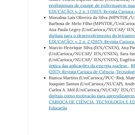
profissionais de equipe de enfermagem qua
EDUCAÇÃO: v. 2 n. 1 (2017): Revista Carioca
Monalisa Lais Oliveira da Silva (MPNTDE/Un
Barbosa de Melo Filho (MPNTDE/UniCarioc
Ana Paula Legey (UniCarioca/NUCAP/ IE
digitais para o desenvolvimento do letramen
EDUCAÇÃO: v. 2 n. 2 (2017): Revista Carioca
Marcio Henrique Silva (IEN/CNEN), Ana P
(UniCarioca/NUCAP/ IEN/CNEN), Sara Isna
(UniCarioca/NUCAP/ IEN/CNEN), Eugêni
óptica das aplicações da energia nuclear
,
R
(2017): Revista Carioca de Ciência, Tecnolo
Bianca Martins (UniCarioca/PUC-Rio), Mai
Joaquim Santos (UniCarioca/NUCAP), Andr
Carlos A. Mól (UniCarioca/NUCAP/ IEN/
digitais como motivação para aprendizagem:
CARIOCA DE CIÊNCIA, TECNOLOGIA E EDUCAÇÃ
Educação