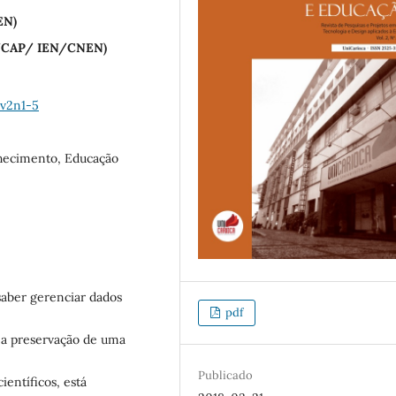
EN)
/NUCAP/ IEN/CNEN)
-v2n1-5
nhecimento, Educação
saber gerenciar dados
pdf
a a preservação de uma
Publicado
ientíficos, está