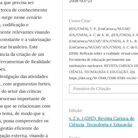
2018-03-21
a que precisa ser
e troca de conhecimento
 surge nesse cenário
Como Citar
 codificação e
(IEN/CNEN), V. P., (UniCarioca/NUCAP/
ente relevantes visando
IEN/CNEN), A. C. de A. M., (IEN/CNEN), E. R
 constante e a valorização
(UniCarioca/NUCAP/ IEN/CNEN), A. P. L., &
ear brasileiro. Este
(UniCarioca/NUCAP/ IEN/CNEN), A. C. do E.
(2018). Reflexão sobre a realidade virtual co
ância da criação de um
ferramenta de educação permanente nas
ferramentas de Realidade
instituições nucleares.
REVISTA CARIOCA D
ões.
CIÊNCIA, TECNOLOGIA E EDUCAÇÃO
,
2
(1).
ivulgação das atividades
https://doi.org/10.17648/2596-058X-recite-
m, com argumentos fortes,
Fomatos de Citação
o setor das críticas
 processo importante de
as que se relacionam com
Edição
 o tema, de modo que a
v. 2 n. 1 (2017): Revista Carioca de
os, possa compreender os
Ciência, Tecnologia e Educação
 gestão eficiente do
gação externa, visando à