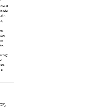
r
utoral
ditado
ssão
a,
ões
atos,
em
ão.
artigo
ão
sta
 e
GF),