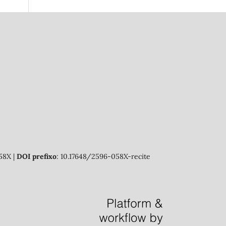
58X |
DOI prefixo
: 10.17648/2596-058X-recite