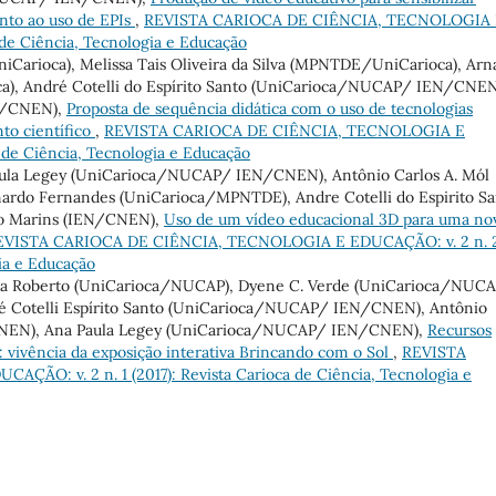
nto ao uso de EPIs
,
REVISTA CARIOCA DE CIÊNCIA, TECNOLOGIA 
 de Ciência, Tecnologia e Educação
iCarioca), Melissa Tais Oliveira da Silva (MPNTDE/UniCarioca), Arn
a), André Cotelli do Espírito Santo (UniCarioca/NUCAP/ IEN/CNEN
N/CNEN),
Proposta de sequência didática com o uso de tecnologias
to científico
,
REVISTA CARIOCA DE CIÊNCIA, TECNOLOGIA E
 de Ciência, Tecnologia e Educação
aula Legey (UniCarioca/NUCAP/ IEN/CNEN), Antônio Carlos A. Mól
rdo Fernandes (UniCarioca/MPNTDE), Andre Cotelli do Espirito Sa
o Marins (IEN/CNEN),
Uso de um vídeo educacional 3D para uma no
EVISTA CARIOCA DE CIÊNCIA, TECNOLOGIA E EDUCAÇÃO: v. 2 n. 
gia e Educação
ra Roberto (UniCarioca/NUCAP), Dyene C. Verde (UniCarioca/NUCA
é Cotelli Espírito Santo (UniCarioca/NUCAP/ IEN/CNEN), Antônio
CNEN), Ana Paula Legey (UniCarioca/NUCAP/ IEN/CNEN),
Recursos
 vivência da exposição interativa Brincando com o Sol
,
REVISTA
O: v. 2 n. 1 (2017): Revista Carioca de Ciência, Tecnologia e