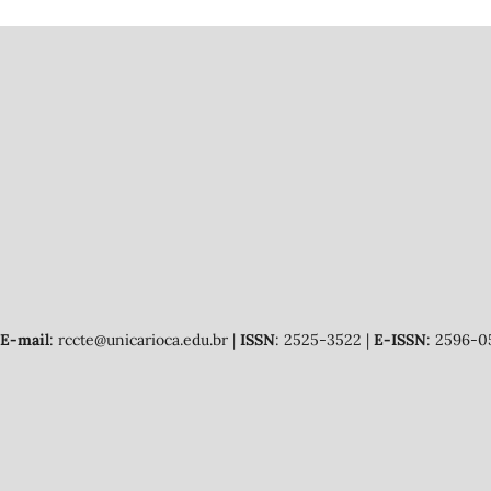
E-mail
: rccte@unicarioca.edu.br |
ISSN
: 2525-3522 |
E-ISSN
: 2596-0