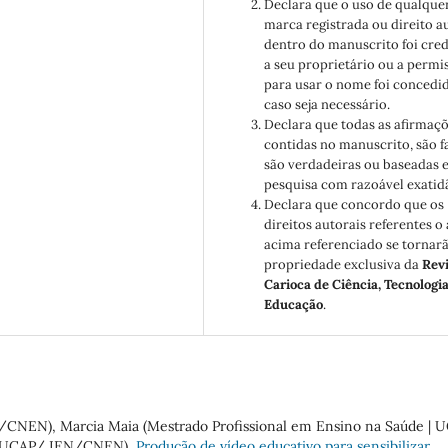
Declara que o uso de qualque
marca registrada ou direito a
dentro do manuscrito foi cre
a seu proprietário ou a permi
para usar o nome foi concedid
caso seja necessário.
Declara que todas as afirmaç
contidas no manuscrito, são f
são verdadeiras ou baseadas 
pesquisa com razoável exatid
Declara que concordo que os
direitos autorais referentes o 
acima referenciado se tornar
propriedade exclusiva da
Revi
Carioca de Ciência, Tecnologia
Educação
.
NEN), Marcia Maia (Mestrado Profissional em Ensino na Saúde | U
a/NUCAP/ IEN/CNEN),
Produção de vídeo educativo para sensibilizar