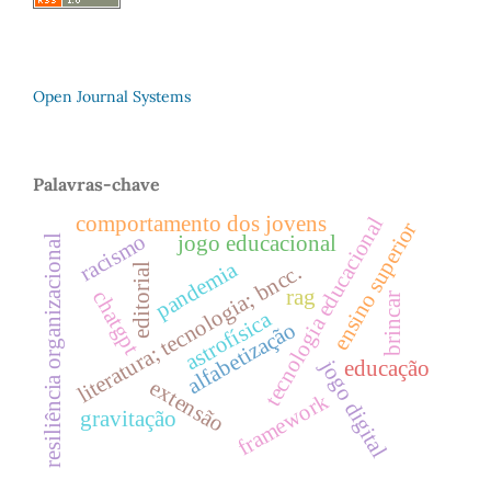
Open Journal Systems
Palavras-chave
comportamento dos jovens
tecnologia educacional
ensino superior
racismo
jogo educacional
resiliência organizacional
pandemia
literatura; tecnologia; bncc.
editorial
rag
chatgpt
brincar
astrofísica
alfabetização
jogo digital
educação
extensão
framework
gravitação