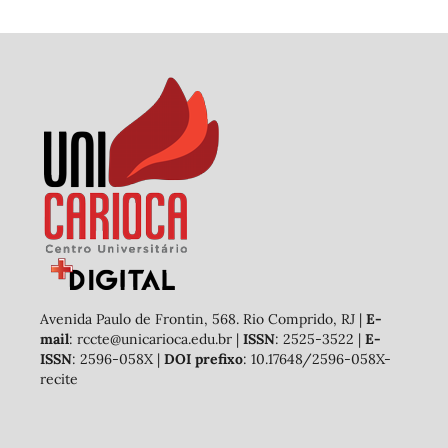
Avenida Paulo de Frontin, 568. Rio Comprido, RJ |
E-
mail
: rccte@unicarioca.edu.br |
ISSN
: 2525-3522 |
E-
ISSN
: 2596-058X |
DOI prefixo
: 10.17648/2596-058X-
recite