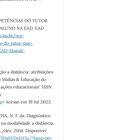
OMPETÊNCIAS DO TUTOR
LUNO NA EAD. EAD
.jus.br/wp-
-do-tutor-que-
EAD-Magali-
ão a distância: atribuições
io Mídias & Educação do
rmações educacionais” ISSN
m:
ao
> Acesso em 19 Jul 2023.
CHA, N. F. da. Diagnóstico
 na modalidade a distância.
ut./dez. 2014. Disponível
9FSDsSVDxD37q/?lang=pt
>.