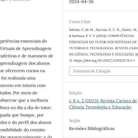
2024-04-26
Como Citar
Salvino, C. de M., Sucena, D. C. N., Xavier, M.
& Barbosa, P. F. V. (2024). COMPETÊNCIAS
petências essenciais do
ESSENCIAIS DO TUTOR NOS SISTEMAS DE
Virtuais de Aprendizagem
TUTORIAS E TECNOLOGIAS.
REVISTA CAR
DE CIÊNCIA, TECNOLOGIA E EDUCAÇÃO
,
8
ioafetivas e de manuseio de
21. https://doi.org/10.29327/2283237.8.2-1
 aprendizagem dos alunos
que oferecem cursos na
Fomatos de Citação
 foi realizada uma
ecimento em tutoria com
studos. Por meio do
Edição
 observar que a melhoria
v. 8 n. 2 (2023): Revista Carioca de
Ciência Tecnologia e Educação
tura no dia a dia do tutor;
uada que busque, por
Seção
dos e do perfil dos alunos
Revisões Bibliográficas
ossibilidade do contato
be presencialmente; e da