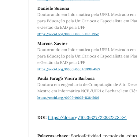
Daniele Sucena
Doutorando em Informática pela UFRJ. Mestrado em N
para Educação pela UniCarioca e Especialista em P
e Gestão da EAD pela UFF
https://orcid.org/0000-0003-1181-1952
Marcos Xavier
Doutorando em Informática pela UFRJ. Mestrado em N
para Educação pela UniCarioca e Especialista em P
e Gestão da EAD pela UFF
https://orcid.org/0000-0001-5898-416X
Paula Faragó Vieira Barbosa
Doutora em engenharia de Computação de Alto De
Mestre em Informática NCE/UFRJ e Bacharel em Ci
https://orcid.org/0009-0005-1128-5616
DOI:
https://doi.org/10.29327/2283237.8.2-1
Palavras-chave:
Socioafetividad, tecnologia, educ