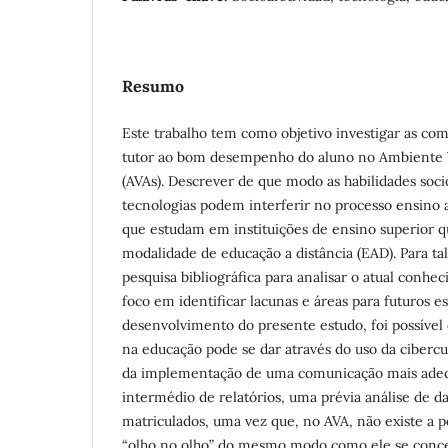
Resumo
Este trabalho tem como objetivo investigar as com
tutor ao bom desempenho do aluno no Ambiente 
(AVAs). Descrever de que modo as habilidades soc
tecnologias podem interferir no processo ensino
que estudam em instituições de ensino superior 
modalidade de educação a distância (EAD). Para tal
pesquisa bibliográfica para analisar o atual conh
foco em identificar lacunas e áreas para futuros e
desenvolvimento do presente estudo, foi possível
na educação pode se dar através do uso da cibercul
da implementação de uma comunicação mais adeq
intermédio de relatórios, uma prévia análise de da
matriculados, uma vez que, no AVA, não existe a p
“olho no olho” do mesmo modo como ele se conce