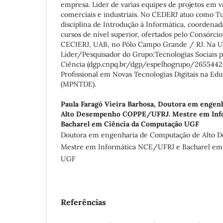
empresa. Lider de varias equipes de projetos em v
comerciais e industriais. No CEDERJ atuo como Tu
disciplina de Introdução à Informática, coordenad
cursos de nível superior, ofertados pelo Consórc
CECIERJ, UAB, no Pólo Campo Grande / RJ. Na U
Lider/Pesquisador do Grupo:Tecnologias Sociais p
Ciência (dgp.cnpq.br/dgp/espelhogrupo/265544
Profissional em Novas Tecnologias Digitais na Ed
(MPNTDE).
Paula Faragó Vieira Barbosa,
Doutora em engenh
Alto Desempenho COPPE/UFRJ. Mestre em Inf
Bacharel em Ciência da Computação UGF
Doutora em engenharia de Computação de Alto
Mestre em Informática NCE/UFRJ e Bacharel em
UGF
Referências