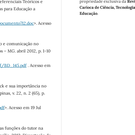
propriedade exclusiva da
Revi
ferenciais Teóricos e
Carioca de Ciência, Tecnologia
as para Educação a
Educação
.
Documento712.doc
>. Acesso
ão e comunicação no
 – MG. abril 2012, p. 1-10
df/BD_145.pdf
. Acesso em
ck e sua importância no
nas, v. 22, n. 2 (65), p.
pdf
>. Acesso em 19 Jul
as funções do tutor na