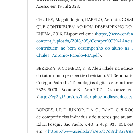
Acesso em 19 Jul 2023.
CHULES, Magali Regina; RABELO, Antônio. C
QUE CONTRIBUEM AO BOM DESEMPENHO DO A
ENFAM, 2016. Disponível em: <
https://www.enfam
content/uploads/2016/05/Compet%C3%AAncias
contribuem-ao-bom-desempenho-do-aluno-na-
Chules_Antonio-Rabelo-R1A.pdf
>.
BEZERRA, P. C.; MELO, K. S. Afetividade na educaç
do tutor numa perspectiva freiriana. VII Seminár
Colégio Pedro II: “Tecnologias digitais e transfo
2526-9070 - Volume 3 - Ano 2017 – Disponível e
<
http://cp2.g12.br/ojs/index.php/midiaseeducac
BORGES, J. P. F., JUNIOR, F. A. C., FAIAD, C. & RO
de competências individuais de tutores que atuam
Educ. Pesqui., São Paulo, v. 40, n. 4, p. 935-951, o
em: <
https://www.scielo.br/j/ep/a/d3rth353Jr