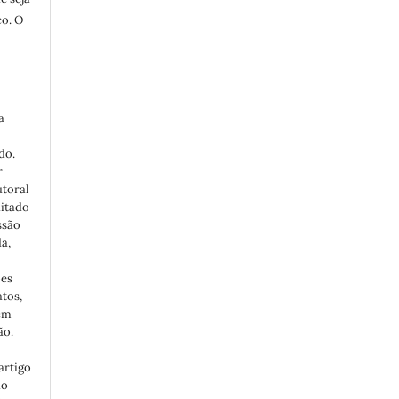
co. O
a
do.
r
utoral
ditado
ssão
a,
ões
atos,
em
ão.
artigo
ão