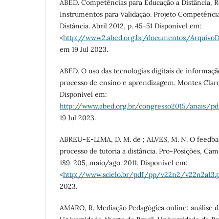
ABED. Competências para Educação a Distância, Re
Instrumentos para Validação. Projeto Competênci
Distância. Abril 2012, p. 45-51 Disponível em:
<
http://www2.abed.org.br/documentos/Arquivo
em 19 Jul 2023.
ABED. O uso das tecnologias digitais de informaç
processo de ensino e aprendizagem. Montes Claros
Disponível em:
http://www.abed.org.br/congresso2015/anais/p
19 Jul 2023.
ABREU-E-LIMA, D. M. de ; ALVES, M. N. O feedba
processo de tutoria a distância. Pro-Posições, Campi
189-205, maio/ago. 2011. Disponível em:
<
http://www.scielo.br/pdf/pp/v22n2/v22n2a13.
2023.
AMARO, R. Mediação Pedagógica online: análise d