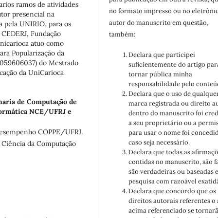
arios ramos de atividades
no formato impresso ou no eletrôni
tor presencial na
autor do manuscrito em questão,
a pela UNIRIO, para os
io CEDERJ, Fundação
também:
nicarioca atuo como
ara Popularização da
Declara que participei
2059606037) do Mestrado
suficientemente do artigo par
ucação da UniCarioca
tornar pública minha
responsabilidade pelo conteú
Declara que o uso de qualque
aria de Computação de
marca registrada ou direito a
ormática NCE/UFRJ e
dentro do manuscrito foi cre
a seu proprietário ou a permi
 Desempenho COPPE/UFRJ.
para usar o nome foi concedid
caso seja necessário.
 Ciência da Computação
Declara que todas as afirmaç
contidas no manuscrito, são f
são verdadeiras ou baseadas 
pesquisa com razoável exatid
Declara que concordo que os
direitos autorais referentes o 
acima referenciado se tornar