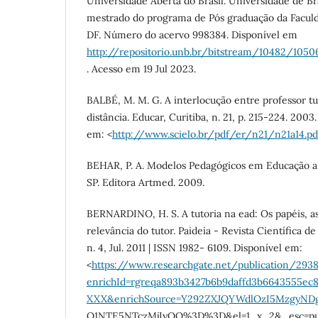
Universidade Aberta do Brasil. Universidade de Bra
mestrado do programa de Pós graduação da Faculda
DF. Número do acervo 998384. Disponível em
http://repositorio.unb.br/bitstream/10482/105
. Acesso em 19 Jul 2023.
BALBÉ, M. M. G. A interlocução entre professor tu
distância. Educar, Curitiba, n. 21, p. 215-224. 200
em: <
http://www.scielo.br/pdf/er/n21/n21a14.pd
BEHAR, P. A. Modelos Pedagógicos em Educação a Di
SP. Editora Artmed. 2009.
BERNARDINO, H. S. A tutoria na ead: Os papéis, a
relevância do tutor. Paideia - Revista Científica de
n. 4, Jul. 2011 | ISSN 1982- 6109. Disponível em:
<
https://www.researchgate.net/publicati
enrichId=rgreqa893b3427b6b9daffd3b6643555ec8
XXX&enrichSource=Y292ZXJQYWdlOzI5MzgyND
Q1NTE5NTczMjIyOQ%3D%3D&el=1_x_2&_esc=publ