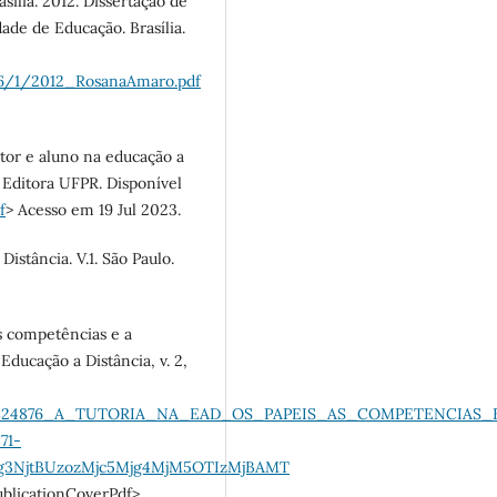
sília. 2012. Dissertação de
de de Educação. Brasília.
06/1/2012_RosanaAmaro.pdf
tor e aluno na educação a
3. Editora UFPR. Disponível
f
> Acesso em 19 Jul 2023.
stância. V.1. São Paulo.
s competências e a
 Educação a Distância, v. 2,
on/293824876_A_TUTORIA_NA_EAD_OS_PAPEIS_AS_COMPETENCI
71-
g3NjtBUzozMjc5Mjg4MjM5OTIzMjBAMT
icationCoverPdf>.