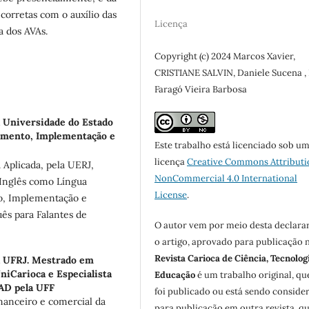
corretas com o auxílio das
Licença
a dos AVAs.
Copyright (c) 2024 Marcos Xavier,
CRISTIANE SALVIN, Daniele Sucena ,
Faragó Vieira Barbosa
 Universidade do Estado
jamento, Implementação e
Este trabalho está licenciado sob u
licença
Creative Commons Attributi
 Aplicada, pela UERJ,
NonCommercial 4.0 International
 Inglês como Língua
License
.
to, Implementação e
ês para Falantes de
O autor vem por meio desta declara
o artigo, aprovado para publicação 
Revista Carioca de Ciência, Tecnolog
a UFRJ. Mestrado em
niCarioca e Especialista
Educação
é um trabalho original, qu
AD pela UFF
foi publicado ou está sendo conside
nanceiro e comercial da
para publicação em outra revista, qu