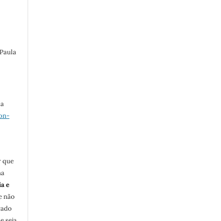
 Paula
ma
on-
r que
na
ia e
e não
rado
e seja