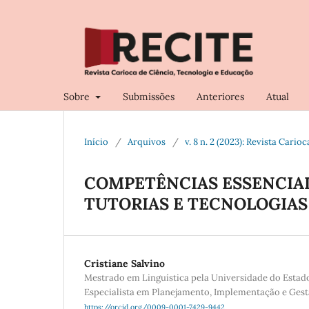
Sobre
Submissões
Anteriores
Atual
Início
/
Arquivos
/
v. 8 n. 2 (2023): Revista Cari
COMPETÊNCIAS ESSENCIAI
TUTORIAS E TECNOLOGIAS
Cristiane Salvino
Mestrado em Linguística pela Universidade do Estado
Especialista em Planejamento, Implementação e Ges
https://orcid.org/0009-0001-7429-9442