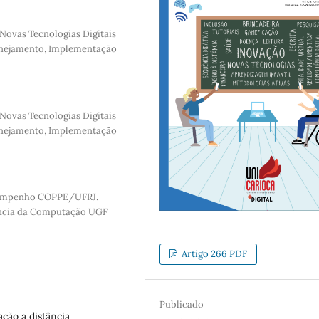
ovas Tecnologias Digitais
lanejamento, Implementação
ovas Tecnologias Digitais
lanejamento, Implementação
sempenho COPPE/UFRJ.
ência da Computação UGF
Artigo 266 PDF
Publicado
ação a distância