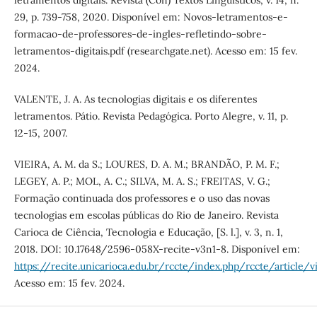
letramentos digitais. Revista (Con) Textos Linguísticos, v. 14, n.
29, p. 739-758, 2020. Disponível em: Novos-letramentos-e-
formacao-de-professores-de-ingles-refletindo-sobre-
letramentos-digitais.pdf (researchgate.net). Acesso em: 15 fev.
2024.
VALENTE, J. A. As tecnologias digitais e os diferentes
letramentos. Pátio. Revista Pedagógica. Porto Alegre, v. 11, p.
12-15, 2007.
VIEIRA, A. M. da S.; LOURES, D. A. M.; BRANDÃO, P. M. F.;
LEGEY, A. P.; MOL, A. C.; SILVA, M. A. S.; FREITAS, V. G.;
Formação continuada dos professores e o uso das novas
tecnologias em escolas públicas do Rio de Janeiro. Revista
Carioca de Ciência, Tecnologia e Educação, [S. l.], v. 3, n. 1,
2018. DOI: 10.17648/2596-058X-recite-v3n1-8. Disponível em:
https://recite.unicarioca.edu.br/rccte/index.php/rccte/article/
Acesso em: 15 fev. 2024.