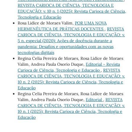
REVISTA CARIOCA DE CIÊNCIA, TECNOLOGIA E
EDUCAÇÃO: v. 10 n. 1 (2025): Revista Carioca de Ciência,
Tecnologia e Educação
Rosa Lidice de Moraes Valim,
POR UMA NOVA
HERMENÊUTICA DE PRÁTICAS DOCENTES
,
REVISTA
CARIOCA DE CIÊNCIA, TECNOLOGIA E EDUCAÇÃO: v.
5 n. especial (2020): Ações de docência durante a
pandemia: Desafios e oportunidades com as novas
tecnologias digitais
Regina Celia Pereira de Moraes, Rosa Lidice de Moraes
Valim, Andrea Paula Osorio Duque,
Editorial - Revista
Carioca de Ciência, Tecnologia e Educação
,
REVISTA
CARIOCA DE CIÊNCIA, TECNOLOGIA E EDUCAÇÃO: v.
10 n. 2 (2025): Revista Carioca de Ciência, Tecnologia e
Educação
Regina Celia Pereira de Moraes, Rosa Lidice de Moraes
Valim, Andrea Paula Osorio Duque,
Editorial
,
REVISTA
CARIOCA DE CIÊNCIA, TECNOLOGIA E EDUCAÇÃO: v.
10 n. 1 (2025): Revista Carioca de Ciência, Tecnologia e
Educação