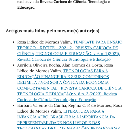
exclusiva da
Revista Carioca de Ciência, Tecnologia e
Educação
.
Artigos mais lidos pelo mesmo(s) autor(es)
Rosa Lidice de Moraes Valim,
TEMPLATE PARA ENSAIO
TEORICO - RECITE - 2021-2
,
REVISTA CARIOCA DE
CIÊNCIA, TECNOLOGIA E EDUCAÇÃO: v. 6 n. 1 (2021):
Revista Carioca de Ciência Tecnologia e Educação
Aurileia Oliveira Rocha, Alan Gomes da Costa, Rosa
Lidice de Moraes Valim,
TECNOLOGIAS PARA A
EDUCAÇÃO FINANCEIRA E SEUS CONTORNOS
DELIMITATIVOS SOB A ÓPTICA DA ECONOMIA
COMPORTAMENTAL
,
REVISTA CARIOCA DE CIÊNCIA,
TECNOLOGIA E EDUCAÇÃO: v. 8 n. 2 (2023): Revista
Carioca de Ciência Tecnologia e Educação
Barbara Valente da Cunha, Regina C. P. de Moraes, Rosa
Lidice de Moraes Valim,
LITERATURA PARA A
INFÂNCIA AFRO-BRASILEIRA: A IMPORTÂNCIA DA
REPRESENTABILIDADE NOS LIVROS E DAS
TECNOLOGIAS DIGITAIS NAS AÇÕES PEDAGÓGICAS
,