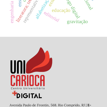
representatividade
alfabetização
jogo digital
educação
editorial
gravitação
Avenida Paulo de Frontin, 568. Rio Comprido, RJ |
E-