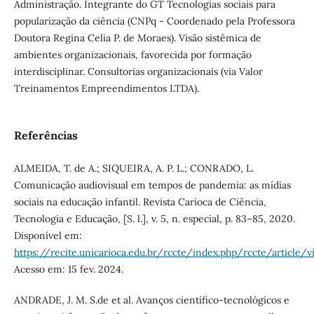
Administração. Integrante do GT Tecnologias sociais para
popularização da ciência (CNPq - Coordenado pela Professora
Doutora Regina Celia P. de Moraes). Visão sistêmica de
ambientes organizacionais, favorecida por formação
interdisciplinar. Consultorias organizacionais (via Valor
Treinamentos Empreendimentos LTDA).
Referências
ALMEIDA, T. de A.; SIQUEIRA, A. P. L.; CONRADO, L.
Comunicação audiovisual em tempos de pandemia: as mídias
sociais na educação infantil. Revista Carioca de Ciência,
Tecnologia e Educação, [S. l.], v. 5, n. especial, p. 83–85, 2020.
Disponível em:
https://recite.unicarioca.edu.br/rccte/index.php/rccte/article/
Acesso em: 15 fev. 2024.
ANDRADE, J. M. S.de et al. Avanços científico-tecnológicos e