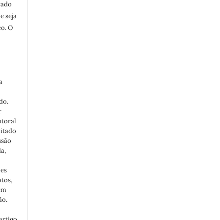
rado
e seja
co. O
a
do.
r
utoral
ditado
ssão
a,
ões
atos,
em
ão.
artigo