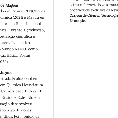
acima referenciado se tornar
 de Alagoas
propriedade exclusiva da
Revi
rado em Ensino RENOEN da
Carioca de Ciência, Tecnologia
Química (2021) e Mestra em
Educação
.
uímica em Rede Nacional
ca. Durante a graduação,
etização científica e
esenvolveu o livro
 o Mundo NANO" como
ção Básica. Possui
2022).
Alagoas
trado Profissional em
em Química Licenciatura
a Universidade Federal de
m Ensino e Extensão em
duação desenvolveu
elaboração de novos
entífica. Foi monitor da