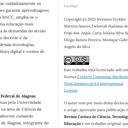
ular cuidadosamente os
Licença
ara garantir aprendizagens
 da BNCC, amplia-se o
Copyright (c) 2025 Jeremies Erykles
 uma educação mais
Martins Soares, Deborah Hadassa d
ada às demandas do século
Feijó dos Anjos, Carla Juliana Silva S
ão docente e da
Diogo Ramos Pereira, Monique Gabri
 dessas tecnologias,
Angelo da Silva
tura digital e ensino de
Este trabalho está licenciado sob u
licença
Creative Commons Attributi
NonCommercial 4.0 International
License
.
Federal de Alagoas
mas pela Universidade
O autor vem por meio desta declara
 na área de Ciência da
o artigo, aprovado para publicação 
ualmente cursando
Revista Carioca de Ciência, Tecnolog
 de Alagoas, integrante do
Educação
é um trabalho original, qu