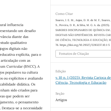
Como Citar
Soares, J. E. M., Anjos, D. H. de M. F., Soares, 
ural influencia
S., Pereira, D. R., & Silva, M. G. A. da. (2025).
SABERES DISCIPLINARES DE QUÍMICA EM
resentando um desafio
DIGITAIS NÃO EPISTÊMICOS.
REVISTA CAR
evância diante das
DE CIÊNCIA, TECNOLOGIA E EDUCAÇÃO
,
1
studo qualitativo
76. https://doi.org/10.29327/2283237.10.1-5
jogos digitais não
Fomatos de Citação
ducativa explícita, para o
articulação com as
mum Curricular (BNCC). A
Edição
gos populares na cultura
v. 10 n. 1 (2025): Revista Carioca d
os ou explícitos e avaliando
Ciência, Tecnologia e Educação
icabilidade didática. Os
enham sido criados para
Seção
ivas que podem ser
Artigos
ajamento, o pensamento
s. Destaca-se a necessidade