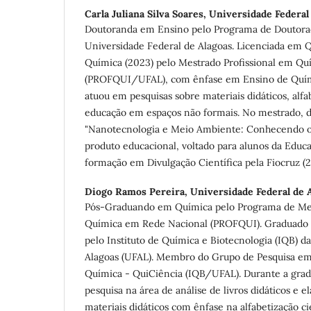
Carla Juliana Silva Soares,
Universidade Federal
Doutoranda em Ensino pelo Programa de Douto
Universidade Federal de Alagoas. Licenciada em 
Química (2023) pelo Mestrado Profissional em Q
(PROFQUI/UFAL), com ênfase em Ensino de Quími
atuou em pesquisas sobre materiais didáticos, alfab
educação em espaços não formais. No mestrado, d
"Nanotecnologia e Meio Ambiente: Conhecendo
produto educacional, voltado para alunos da Educa
formação em Divulgação Científica pela Fiocruz (
Diogo Ramos Pereira,
Universidade Federal de 
Pós-Graduando em Química pelo Programa de Mes
Química em Rede Nacional (PROFQUI). Graduado 
pelo Instituto de Química e Biotecnologia (IQB) d
Alagoas (UFAL). Membro do Grupo de Pesquisa e
Química - QuiCiência (IQB/UFAL). Durante a gra
pesquisa na área de análise de livros didáticos e 
materiais didáticos com ênfase na alfabetização ci