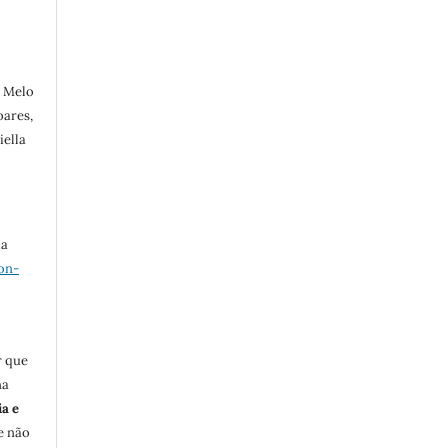
e Melo
oares,
ella
ma
on-
r que
na
ia e
e não