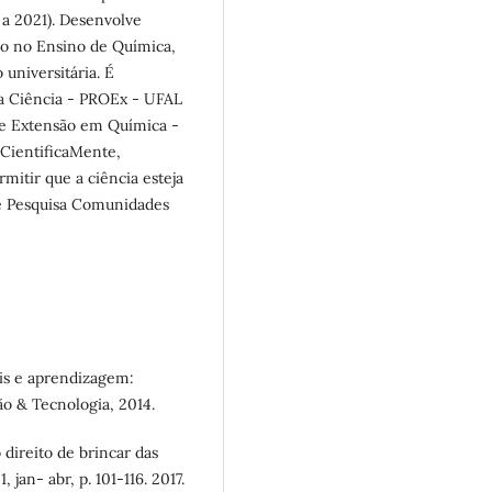
 a 2021). Desenvolve
ão no Ensino de Química,
universitária. É
a Ciência - PROEx - UFAL
e Extensão em Química -
CientificaMente,
itir que a ciência esteja
e Pesquisa Comunidades
ais e aprendizagem:
ão & Tecnologia, 2014.
 direito de brincar das
, jan- abr, p. 101-116. 2017.