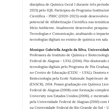
disciplina de Química Geral 1 durante três períod
2021) pelo IQB. Participou do Programa Institucion
Científica - PIBIC (2020-2023) onde desenvolveu
potencial de Alfabetização Cientifica nas temátic
Meio Ambiente. Atualmente desenvolve pesquisa 
Tecnologias e Comunicação, analisando o impacto
tecnologias digitais no ensino de química em sala 
Monique Gabriella Angelo da Silva,
Universidade
Professora do Instituto de Química e Biotecnolog
Federal de Alagoas - UFAL (2014). Pós-doutorado 
tecnologias digitais pelo Programa de Pós Gradu
no Centro de Educação (CEDU - UFAL). Doutora 
Biotecnologia pela Ecole Nationale Supérieure d
(ENSCR), 2014. Possui graduação em Química Lice
Federal de Alagoas (2008) com formação complem
University nos Estados Unidos (2006), e mestrad
pela Universidade Federal de Alagoas (2010) co
na Universidade Federal do Rio Grande do Sul - 