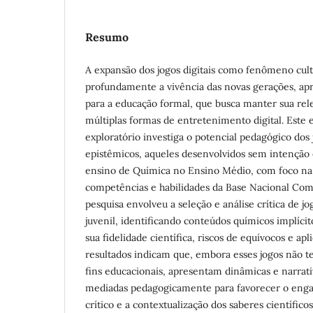
Resumo
A expansão dos jogos digitais como fenômeno cult
profundamente a vivência das novas gerações, ap
para a educação formal, que busca manter sua rel
múltiplas formas de entretenimento digital. Este e
exploratório investiga o potencial pedagógico dos 
epistêmicos, aqueles desenvolvidos sem intenção e
ensino de Química no Ensino Médio, com foco na 
competências e habilidades da Base Nacional Co
pesquisa envolveu a seleção e análise crítica de jo
juvenil, identificando conteúdos químicos implícit
sua fidelidade científica, riscos de equívocos e apl
resultados indicam que, embora esses jogos não t
fins educacionais, apresentam dinâmicas e narrat
mediadas pedagogicamente para favorecer o eng
crítico e a contextualização dos saberes científico