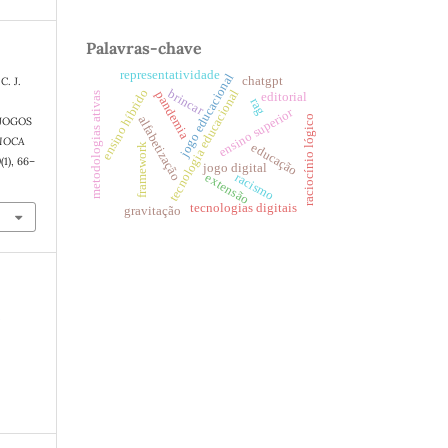
Palavras-chave
representatividade
jogo educacional
chatgpt
C. J.
brincar
ensino híbrido
tecnologia educacional
pandemia
editorial
metodologias ativas
rag
ensino superior
raciocínio lógico
alfabetização
 JOGOS
IOCA
educação
framework
0
(1), 66–
jogo digital
racismo
extensão
tecnologias digitais
gravitação
e