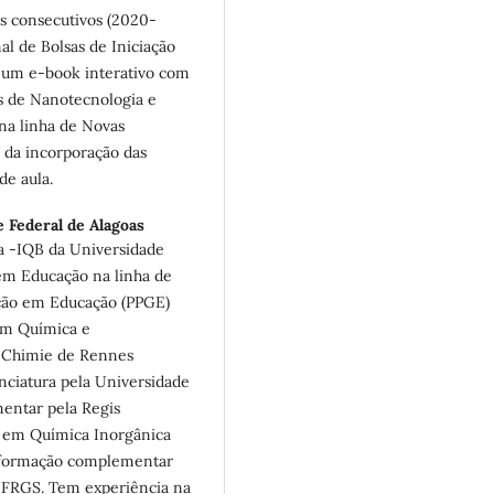
os consecutivos (2020-
al de Bolsas de Iniciação
 um e-book interativo com
as de Nanotecnologia e
na linha de Novas
 da incorporação das
de aula.
 Federal de Alagoas
ia -IQB da Universidade
em Educação na linha de
ação em Educação (PPGE)
em Química e
e Chimie de Rennes
nciatura pela Universidade
entar pela Regis
o em Química Inorgânica
m formação complementar
UFRGS. Tem experiência na