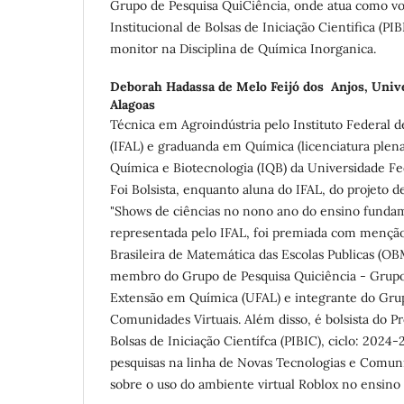
Grupo de Pesquisa QuiCiência, onde atua como v
Institucional de Bolsas de Iniciação Cientifica (
monitor na Disciplina de Química Inorganica.
Deborah Hadassa de Melo Feijó dos Anjos,
Unive
Alagoas
Técnica em Agroindústria pelo Instituto Federal 
(IFAL) e graduanda em Química (licenciatura plena)
Química e Biotecnologia (IQB) da Universidade Fe
Foi Bolsista, enquanto aluna do IFAL, do projeto d
"Shows de ciências no nono ano do ensino fundam
representada pelo IFAL, foi premiada com mençã
Brasileira de Matemática das Escolas Publicas (O
membro do Grupo de Pesquisa Quiciência - Grupo
Extensão em Química (UFAL) e integrante do Gru
Comunidades Virtuais. Além disso, é bolsista do P
Bolsas de Iniciação Científca (PIBIC), ciclo: 2024
pesquisas na linha de Novas Tecnologias e Comun
sobre o uso do ambiente virtual Roblox no ensino