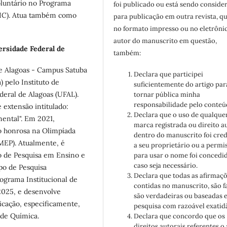
oluntário no Programa
foi publicado ou está sendo conside
PIBIC). Atua também como
para publicação em outra revista, qu
no formato impresso ou no eletrôni
autor do manuscrito em questão,
rsidade Federal de
também:
de Alagoas - Campus Satuba
Declara que participei
 pelo Instituto de
suficientemente do artigo par
deral de Alagoas (UFAL).
tornar pública minha
responsabilidade pelo conteú
e extensão intitulado:
Declara que o uso de qualque
ental". Em 2021,
marca registrada ou direito a
o honrosa na Olimpíada
dentro do manuscrito foi cre
BMEP). Atualmente, é
a seu proprietário ou a permi
 de Pesquisa em Ensino e
para usar o nome foi concedid
caso seja necessário.
po de Pesquisa
Declara que todas as afirmaç
rograma Institucional de
contidas no manuscrito, são f
-2025, e desenvolve
são verdadeiras ou baseadas 
icação, especificamente,
pesquisa com razoável exatid
 de Química.
Declara que concordo que os
direitos autorais referentes o 