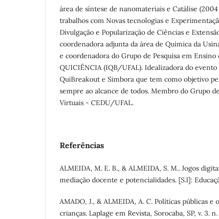
área de síntese de nanomateriais e Catálise (2004
trabalhos com Novas tecnologias e Experimentaç
Divulgação e Popularização de Ciências e Extensão 
coordenadora adjunta da área de Química da Usin
e coordenadora do Grupo de Pesquisa em Ensino 
QUICIÊNCIA (IQB/UFAL). Idealizadora do evento 
QuiBreakout e Simbora que tem como objetivo perm
sempre ao alcance de todos. Membro do Grupo d
Virtuais - CEDU/UFAL.
Referências
ALMEIDA, M. E. B., & ALMEIDA, S. M.. Jogos digit
mediação docente e potencialidades. [S.l]: Educaç
AMADO, J., & ALMEIDA, A. C. Políticas públicas e o
crianças. Laplage em Revista, Sorocaba, SP, v. 3. n. 1