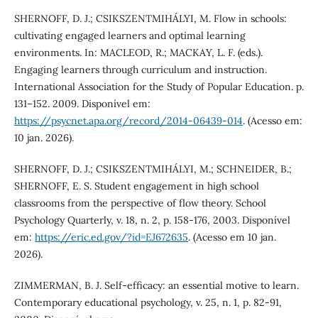
SHERNOFF, D. J.; CSIKSZENTMIHÁLYI, M. Flow in schools:
cultivating engaged learners and optimal learning
environments. In: MACLEOD, R.; MACKAY, L. F. (eds.).
Engaging learners through curriculum and instruction.
International Association for the Study of Popular Education. p.
131–152. 2009. Disponível em:
https://psycnet.apa.org/record/2014-06439-014
. (Acesso em:
10 jan. 2026).
SHERNOFF, D. J.; CSIKSZENTMIHÁLYI, M.; SCHNEIDER, B.;
SHERNOFF, E. S. Student engagement in high school
classrooms from the perspective of flow theory. School
Psychology Quarterly, v. 18, n. 2, p. 158-176, 2003. Disponível
em:
https://eric.ed.gov/?id=EJ672635
. (Acesso em 10 jan.
2026).
ZIMMERMAN, B. J. Self-efficacy: an essential motive to learn.
Contemporary educational psychology, v. 25, n. 1, p. 82-91,