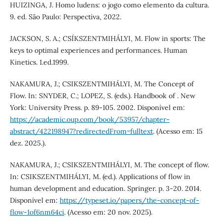
HUIZINGA, J. Homo ludens: o jogo como elemento da cultura.
9. ed. São Paulo: Perspectiva, 2022.
JACKSON, S. A.; CSÍKSZENTMIHÁLYI, M. Flow in sports: The
keys to optimal experiences and performances. Human
Kinetics. 1.ed.1999.
NAKAMURA, J.; CSIKSZENTMIHÁLYI, M. The Concept of
Flow. In: SNYDER, C.; LOPEZ, S. (eds.). Handbook of . New
York: University Press. p. 89-105. 2002. Disponível em:
https://academic.oup.com/book/53957/chapter-
abstract/422198947?redirectedFrom=fulltext
. (Acesso em: 15
dez. 2025.).
NAKAMURA, J.; CSIKSZENTMIHÁLYI, M. The concept of flow.
In: CSIKSZENTMIHÁLYI, M. (ed.). Applications of flow in
human development and education. Springer. p. 3-20. 2014.
Disponível em:
https://typeset.io/papers/the-concept-of-
flow-1of6nm64ci
. (Acesso em: 20 nov. 2025).