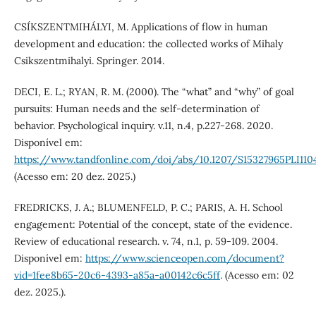
CSÍKSZENTMIHÁLYI, M. Applications of flow in human
development and education: the collected works of Mihaly
Csikszentmihalyi. Springer. 2014.
DECI, E. L.; RYAN, R. M. (2000). The “what” and “why” of goal
pursuits: Human needs and the self-determination of
behavior. Psychological inquiry. v.11, n.4, p.227-268. 2020.
Disponível em:
https://www.tandfonline.com/doi/abs/10.1207/S15327965PLI110
(Acesso em: 20 dez. 2025.)
FREDRICKS, J. A.; BLUMENFELD, P. C.; PARIS, A. H. School
engagement: Potential of the concept, state of the evidence.
Review of educational research. v. 74, n.1, p. 59-109. 2004.
Disponível em:
https://www.scienceopen.com/document?
vid=1fee8b65-20c6-4393-a85a-a00142c6c5ff
. (Acesso em: 02
dez. 2025.).