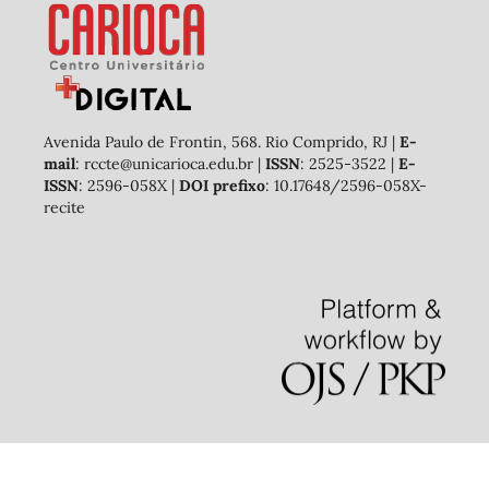
Avenida Paulo de Frontin, 568. Rio Comprido, RJ |
E-
mail
: rccte@unicarioca.edu.br |
ISSN
: 2525-3522 |
E-
ISSN
: 2596-058X |
DOI prefixo
: 10.17648/2596-058X-
recite