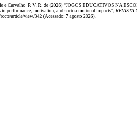
ra , M. S. de e Carvalho, P. V. R. de (2026) “JOGOS EDUCATI
in performance, motivation, and socio-emotional impacts”,
REVISTA
/rccte/article/view/342 (Acessado: 7 agosto 2026).