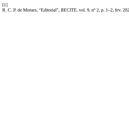
[1]
R. C. P. de Moraes, “Editorial”,
RECITE
, vol. 9, nº 2, p. 1–2, fev. 20