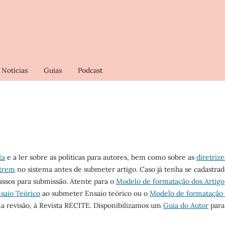
Notícias
Guias
Podcast
ta
e a ler sobre as políticas para autores, bem como sobre as
diretrize
strem
no sistema antes de submeter artigo. Caso já tenha se cadastra
passos para submissão. Atente para o
Modelo de formatação dos Artigo
saio Teórico
ao submeter Ensaio teórico ou o
Modelo de formatação
 revisão, à Revista RECITE
.
Disponibilizamos um
Guia do Autor
para