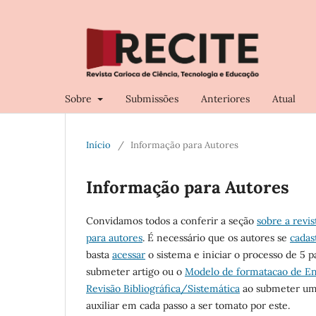
Sobre
Submissões
Anteriores
Atual
Início
/
Informação para Autores
Informação para Autores
Convidamos todos a conferir a seção
sobre a revis
para autores
. É necessário que os autores se
cada
basta
acessar
o sistema e iniciar o processo de 5 
submeter artigo ou o
Modelo de formatacao de En
Revisão Bibliográfica/Sistemática
ao submeter uma
auxiliar em cada passo a ser tomato por este.