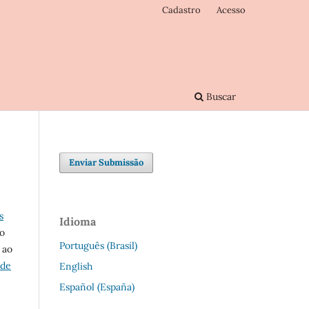
Cadastro
Acesso
Buscar
Enviar Submissão
s
Idioma
do
Português (Brasil)
ao
 de
English
Español (España)