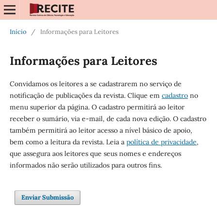
Início
/
Informações para Leitores
Informações para Leitores
Convidamos os leitores a se cadastrarem no serviço de
notificação de publicações da revista. Clique em
cadastro
no
menu superior da página. O cadastro permitirá ao leitor
receber o sumário, via e-mail, de cada nova edição. O cadastro
também permitirá ao leitor acesso a nível básico de apoio,
bem como a leitura da revista. Leia a
política de privacidade
,
que assegura aos leitores que seus nomes e endereços
informados não serão utilizados para outros fins.
Enviar Submissão