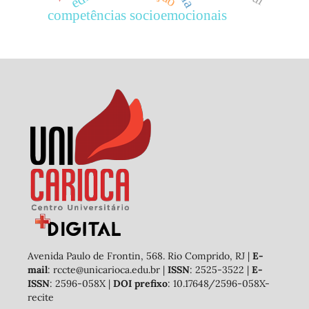
competências socioemocionais
Avenida Paulo de Frontin, 568. Rio Comprido, RJ |
E-
mail
: rccte@unicarioca.edu.br |
ISSN
: 2525-3522 |
E-
ISSN
: 2596-058X |
DOI prefixo
: 10.17648/2596-058X-
recite