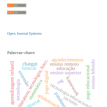
Open Journal Systems
Palavras-chave
agradecimentos
literatura; tecnologia; bncc.
ensino híbrido
aprendizagem infantil
chatgpt
ensino remoto
jogo educacional
brincar
educação
extensão
ensino superior
jogo digital
framework
rag
matemática
tecnologia
tecnologia educacional
pandemia
alfabetização
racismo
editorial