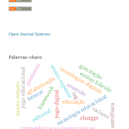
Open Journal Systems
Palavras-chave
pandemia
gravitação
ensino superior
tecnologias digitais
jogo educacional
ensino híbrido
alfabetização
extensão
ensino remoto
framework
brincar
jogo digital
rag
tecnologia educacional
educação
astrofísica
racismo
editorial
chatgpt
competências socioemocionais