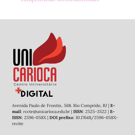
Avenida Paulo de Frontin, 568. Rio Comprido, RJ |
E-
mail
: rccte@unicarioca.edu.br |
ISSN
: 2525-3522 |
E-
ISSN
: 2596-058X |
DOI prefixo
: 10.17648/2596-058X-
recite