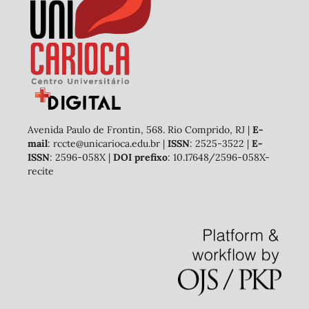
Avenida Paulo de Frontin, 568. Rio Comprido, RJ |
E-
mail
: rccte@unicarioca.edu.br |
ISSN
: 2525-3522 |
E-
ISSN
: 2596-058X |
DOI prefixo
: 10.17648/2596-058X-
recite