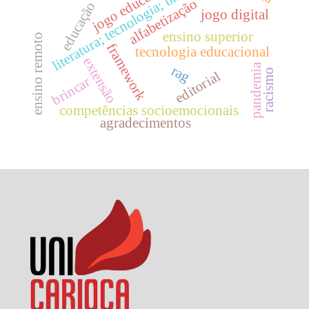
jogo educacional
literatura; tecnologia; bncc.
alfabetização
educação
jogo digital
ensino superior
ensino remoto
framework
tecnologia educacional
extensão
pandemia
rag
racismo
editorial
brincar
competências socioemocionais
agradecimentos