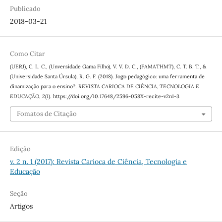
Publicado
2018-03-21
Como Citar
(UERJ), C. L. C., (Unversidade Gama Filho), V. V. D. C., (FAMATHMT), C. T. B. T., &
(Universidade Santa Úrsula), R. G. F. (2018). Jogo pedagógico: uma ferramenta de
dinamização para o ensino?.
REVISTA CARIOCA DE CIÊNCIA, TECNOLOGIA E
EDUCAÇÃO
,
2
(1). https://doi.org/10.17648/2596-058X-recite-v2n1-3
Fomatos de Citação
Edição
v. 2 n. 1 (2017): Revista Carioca de Ciência, Tecnologia e
Educação
Seção
Artigos