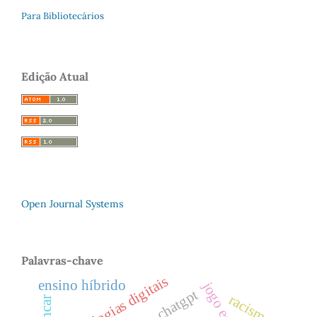
Para Bibliotecários
Edição Atual
Open Journal Systems
Palavras-chave
tecnologias digitais
ensino híbrido
chatgpt
racismo
brincar