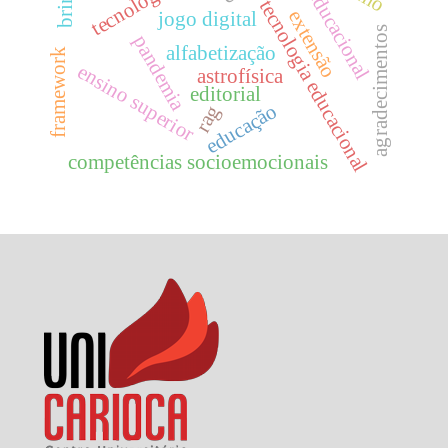
jogo educacional
tecnologia educacional
extensão
jogo digital
agradecimentos
pandemia
alfabetização
framework
ensino superior
astrofísica
editorial
educação
rag
competências socioemocionais