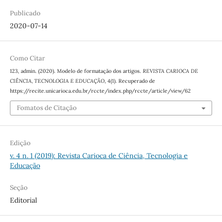
Publicado
2020-07-14
Como Citar
123, admin. (2020). Modelo de formatação dos artigos.
REVISTA CARIOCA DE
CIÊNCIA, TECNOLOGIA E EDUCAÇÃO
,
4
(1). Recuperado de
https://recite.unicarioca.edu.br/rccte/index.php/rccte/article/view/62
Fomatos de Citação
Edição
v. 4 n. 1 (2019): Revista Carioca de Ciência, Tecnologia e
Educação
Seção
Editorial