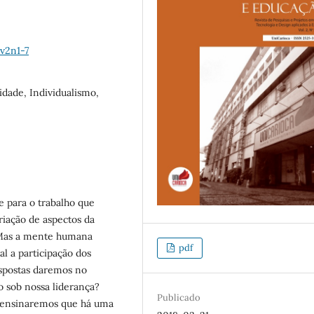
v2n1-7
dade, Individualismo,
e para o trabalho que
riação de aspectos da
. Mas a mente humana
pdf
al a participação dos
espostas daremos no
ão sob nossa liderança?
Publicado
s ensinaremos que há uma