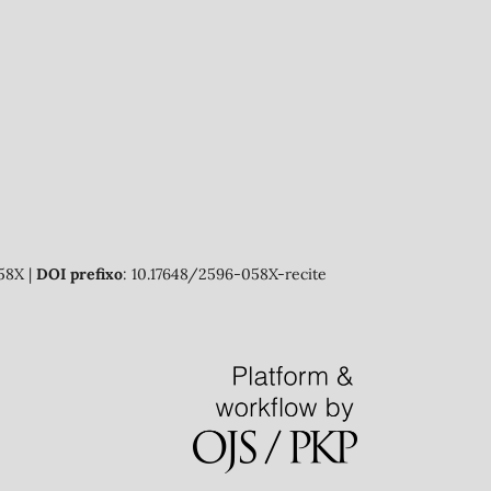
58X |
DOI prefixo
: 10.17648/2596-058X-recite