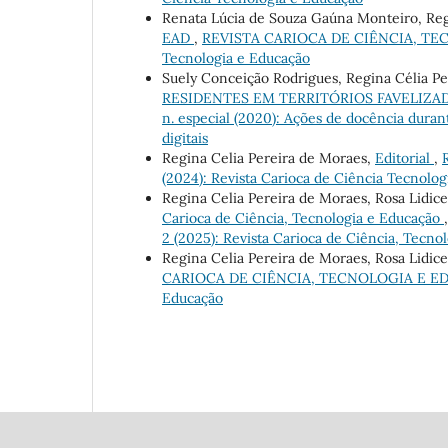
Renata Lúcia de Souza Gaúna Monteiro, Reg
EAD
,
REVISTA CARIOCA DE CIÊNCIA, TECNO
Tecnologia e Educação
Suely Conceição Rodrigues, Regina Célia P
RESIDENTES EM TERRITÓRIOS FAVELIZ
n. especial (2020): Ações de docência dura
digitais
Regina Celia Pereira de Moraes,
Editorial
,
(2024): Revista Carioca de Ciência Tecnolo
Regina Celia Pereira de Moraes, Rosa Lidi
Carioca de Ciência, Tecnologia e Educação
2 (2025): Revista Carioca de Ciência, Tecno
Regina Celia Pereira de Moraes, Rosa Lidi
CARIOCA DE CIÊNCIA, TECNOLOGIA E EDUCAÇÃ
Educação