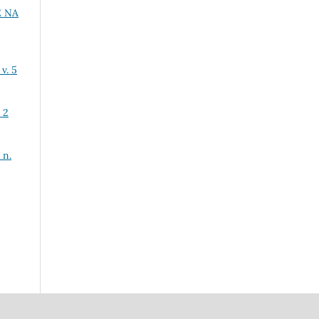
 NA
v. 5
 2
 n.