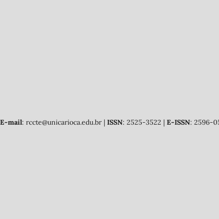
E-mail
: rccte@unicarioca.edu.br |
ISSN
: 2525-3522 |
E-ISSN
: 2596-0