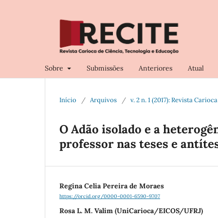
Sobre
Submissões
Anteriores
Atual
Início
/
Arquivos
/
v. 2 n. 1 (2017): Revista Cari
O Adão isolado e a heterogên
professor nas teses e antíte
Regina Celia Pereira de Moraes
https://orcid.org/0000-0001-6590-9707
Rosa L. M. Valim (UniCarioca/EICOS/UFRJ)