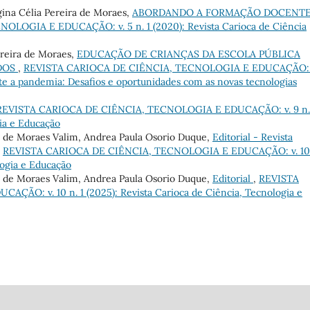
ina Célia Pereira de Moraes,
ABORDANDO A FORMAÇÃO DOCENTE
LOGIA E EDUCAÇÃO: v. 5 n. 1 (2020): Revista Carioca de Ciência
ereira de Moraes,
EDUCAÇÃO DE CRIANÇAS DA ESCOLA PÚBLICA
ADOS
,
REVISTA CARIOCA DE CIÊNCIA, TECNOLOGIA E EDUCAÇÃO: 
nte a pandemia: Desafios e oportunidades com as novas tecnologias
REVISTA CARIOCA DE CIÊNCIA, TECNOLOGIA E EDUCAÇÃO: v. 9 n.
gia e Educação
ce de Moraes Valim, Andrea Paula Osorio Duque,
Editorial - Revista
,
REVISTA CARIOCA DE CIÊNCIA, TECNOLOGIA E EDUCAÇÃO: v. 10
logia e Educação
ce de Moraes Valim, Andrea Paula Osorio Duque,
Editorial
,
REVISTA
O: v. 10 n. 1 (2025): Revista Carioca de Ciência, Tecnologia e