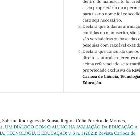
dentro do manuscrito foi cre
a seu proprietário ou a permi
para usar o nome foi concedid
caso seja necessário.
Declara que todas as afirmaç
contidas no manuscrito, são f
são verdadeiras ou baseadas 
pesquisa com razoável exatid
Declara que concordo que os
direitos autorais referentes o 
acima referenciado se tornar
propriedade exclusiva da
Revi
Carioca de Ciência, Tecnologia
Educação
.
 Sabrina Rodrigues de Sousa, Regina Célia Pereira de Moraes,
ta,
UM DIÁLOGO COM O ALUNO NA AVALIAÇÃO DA EDUCAÇÃO A
 TECNOLOGIA E EDUCAÇÃO: v. 6 n. 1 (2021): Revista Carioca de