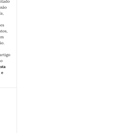
ditado
ssão
a,
ões
atos,
em
ão.
artigo
ão
sta
 e