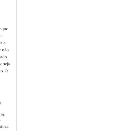
r que
na
ia e
e não
rado
e seja
co. O
a
do.
r
utoral