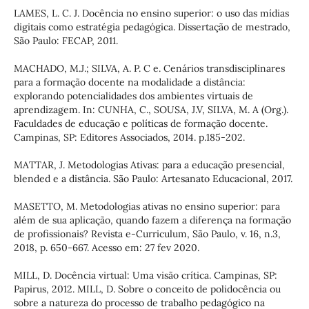
LAMES, L. C. J. Docência no ensino superior: o uso das mídias
digitais como estratégia pedagógica. Dissertação de mestrado,
São Paulo: FECAP, 2011.
MACHADO, M.J.; SILVA, A. P. C e. Cenários transdisciplinares
para a formação docente na modalidade a distância:
explorando potencialidades dos ambientes virtuais de
aprendizagem. In: CUNHA, C., SOUSA, J.V, SILVA, M. A (Org.).
Faculdades de educação e políticas de formação docente.
Campinas, SP: Editores Associados, 2014. p.185-202.
MATTAR, J. Metodologias Ativas: para a educação presencial,
blended e a distância. São Paulo: Artesanato Educacional, 2017.
MASETTO, M. Metodologias ativas no ensino superior: para
além de sua aplicação, quando fazem a diferença na formação
de profissionais? Revista e-Curriculum, São Paulo, v. 16, n.3,
2018, p. 650-667. Acesso em: 27 fev 2020.
MILL, D. Docência virtual: Uma visão crítica. Campinas, SP:
Papirus, 2012. MILL, D. Sobre o conceito de polidocência ou
sobre a natureza do processo de trabalho pedagógico na