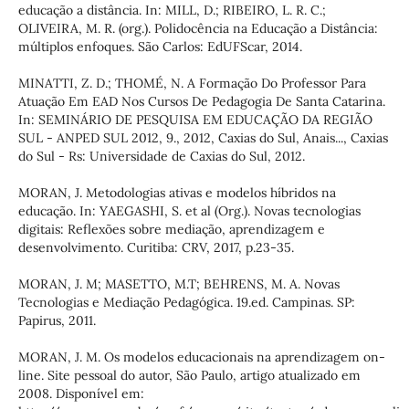
educação a distância. In: MILL, D.; RIBEIRO, L. R. C.;
OLIVEIRA, M. R. (org.). Polidocência na Educação a Distância:
múltiplos enfoques. São Carlos: EdUFScar, 2014.
MINATTI, Z. D.; THOMÉ, N. A Formação Do Professor Para
Atuação Em EAD Nos Cursos De Pedagogia De Santa Catarina.
In: SEMINÁRIO DE PESQUISA EM EDUCAÇÃO DA REGIÃO
SUL - ANPED SUL 2012, 9., 2012, Caxias do Sul, Anais..., Caxias
do Sul - Rs: Universidade de Caxias do Sul, 2012.
MORAN, J. Metodologias ativas e modelos híbridos na
educação. In: YAEGASHI, S. et al (Org.). Novas tecnologias
digitais: Reflexões sobre mediação, aprendizagem e
desenvolvimento. Curitiba: CRV, 2017, p.23-35.
MORAN, J. M; MASETTO, M.T; BEHRENS, M. A. Novas
Tecnologias e Mediação Pedagógica. 19.ed. Campinas. SP:
Papirus, 2011.
MORAN, J. M. Os modelos educacionais na aprendizagem on-
line. Site pessoal do autor, São Paulo, artigo atualizado em
2008. Disponível em: