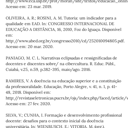
http://www.eca.usp.br/prof/moran/site/textos/educacao_onlin
Acesso em: 23 mar. 2019.
OLIVEIRA, A. R.; ROSINI, A. M. Tutoria: um indicador para a
qualidade em EAD. In: CONGRESSO INTERNACIONAL DE
EDUCAÇÃO A DISTÂNCIA, 16, 2010, Foz do Iguaçu. Disponível
em:
http://www.abed.org.br/congresso2010/cd/252010094805.pdf.
Acesso em: 20 mar. 2020.
PANIAGO, M. C. L. Narrativas eclipsadas e ressignificadas de
docentes e discentes sobre/ na cibercultura. R. Educ. Públ.,
Cuiabá, v.25, n.59, p.382-395, maio/ago. 2016.
RAMIRES, V. A docência na educação superior e a constituição
da professoralidade. Educação, Porto Alegre, v. 41, n. 1, p. 41-
48, 2018. Disponível em:
http://revistaseletronicas.pucrs.br/ojs/index.php/faced/article
Acesso em: 27 fev. 2020.
SILVA, V.; CUNHA, I. Formação e desenvolvimento profissional
docente: desafios para o contexto inicial da docência
universitária. In: WIENBUSCH, E.; VITORIA, M. (org.).