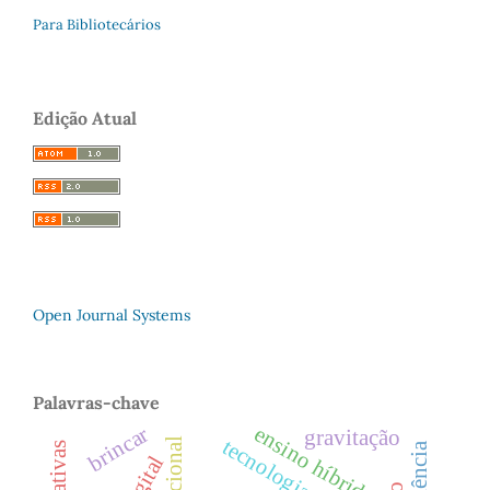
Para Bibliotecários
Edição Atual
Open Journal Systems
Palavras-chave
ensino híbrido
brincar
gravitação
tecnologias digitais