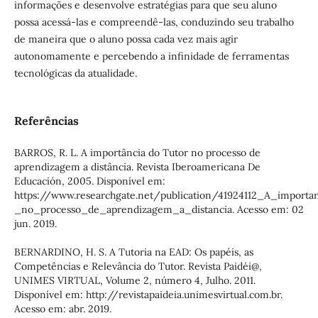
informações e desenvolve estratégias para que seu aluno
possa acessá-las e compreendê-las, conduzindo seu trabalho
de maneira que o aluno possa cada vez mais agir
autonomamente e percebendo a infinidade de ferramentas
tecnológicas da atualidade.
Referências
BARROS, R. L. A importância do Tutor no processo de
aprendizagem a distância. Revista Iberoamericana De
Educación, 2005. Disponível em:
https://www.researchgate.net/publication/41924112_A_importa
_no_processo_de_aprendizagem_a_distancia. Acesso em: 02
jun. 2019.
BERNARDINO, H. S. A Tutoria na EAD: Os papéis, as
Competências e Relevância do Tutor. Revista Paidéi@,
UNIMES VIRTUAL, Volume 2, número 4, Julho. 2011.
Disponível em: http://revistapaideia.unimesvirtual.com.br.
Acesso em: abr. 2019.