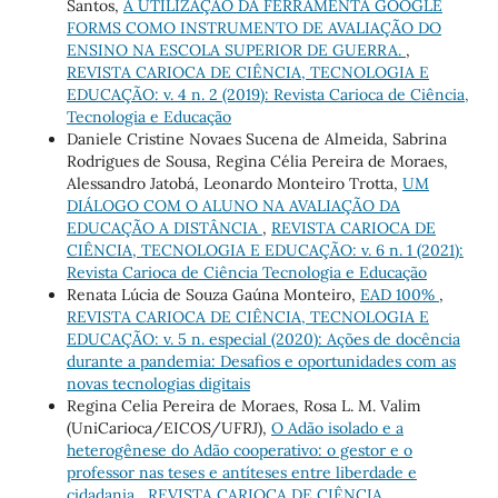
Santos,
A UTILIZAÇÃO DA FERRAMENTA GOOGLE
FORMS COMO INSTRUMENTO DE AVALIAÇÃO DO
ENSINO NA ESCOLA SUPERIOR DE GUERRA.
,
REVISTA CARIOCA DE CIÊNCIA, TECNOLOGIA E
EDUCAÇÃO: v. 4 n. 2 (2019): Revista Carioca de Ciência,
Tecnologia e Educação
Daniele Cristine Novaes Sucena de Almeida, Sabrina
Rodrigues de Sousa, Regina Célia Pereira de Moraes,
Alessandro Jatobá, Leonardo Monteiro Trotta,
UM
DIÁLOGO COM O ALUNO NA AVALIAÇÃO DA
EDUCAÇÃO A DISTÂNCIA
,
REVISTA CARIOCA DE
CIÊNCIA, TECNOLOGIA E EDUCAÇÃO: v. 6 n. 1 (2021):
Revista Carioca de Ciência Tecnologia e Educação
Renata Lúcia de Souza Gaúna Monteiro,
EAD 100%
,
REVISTA CARIOCA DE CIÊNCIA, TECNOLOGIA E
EDUCAÇÃO: v. 5 n. especial (2020): Ações de docência
durante a pandemia: Desafios e oportunidades com as
novas tecnologias digitais
Regina Celia Pereira de Moraes, Rosa L. M. Valim
(UniCarioca/EICOS/UFRJ),
O Adão isolado e a
heterogênese do Adão cooperativo: o gestor e o
professor nas teses e antíteses entre liberdade e
cidadania
,
REVISTA CARIOCA DE CIÊNCIA,