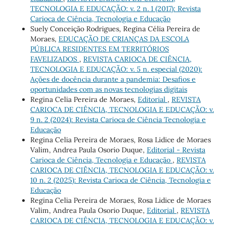
TECNOLOGIA E EDUCAÇÃO: v. 2 n. 1 (2017): Revista
Carioca de Ciência, Tecnologia e Educação
Suely Conceição Rodrigues, Regina Célia Pereira de
Moraes,
EDUCAÇÃO DE CRIANÇAS DA ESCOLA
PÚBLICA RESIDENTES EM TERRITÓRIOS
FAVELIZADOS
,
REVISTA CARIOCA DE CIÊNCIA,
TECNOLOGIA E EDUCAÇÃO: v. 5 n. especial (2020):
Ações de docência durante a pandemia: Desafios e
oportunidades com as novas tecnologias digitais
Regina Celia Pereira de Moraes,
Editorial
,
REVISTA
CARIOCA DE CIÊNCIA, TECNOLOGIA E EDUCAÇÃO: v.
9 n. 2 (2024): Revista Carioca de Ciência Tecnologia e
Educação
Regina Celia Pereira de Moraes, Rosa Lidice de Moraes
Valim, Andrea Paula Osorio Duque,
Editorial - Revista
Carioca de Ciência, Tecnologia e Educação
,
REVISTA
CARIOCA DE CIÊNCIA, TECNOLOGIA E EDUCAÇÃO: v.
10 n. 2 (2025): Revista Carioca de Ciência, Tecnologia e
Educação
Regina Celia Pereira de Moraes, Rosa Lidice de Moraes
Valim, Andrea Paula Osorio Duque,
Editorial
,
REVISTA
CARIOCA DE CIÊNCIA, TECNOLOGIA E EDUCAÇÃO: v.