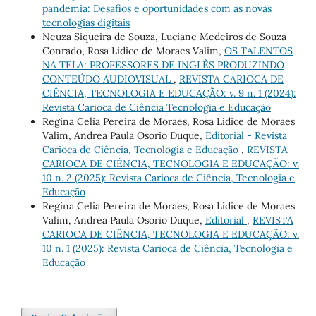
pandemia: Desafios e oportunidades com as novas
tecnologias digitais
Neuza Siqueira de Souza, Luciane Medeiros de Souza
Conrado, Rosa Lidice de Moraes Valim,
OS TALENTOS
NA TELA: PROFESSORES DE INGLÊS PRODUZINDO
CONTEÚDO AUDIOVISUAL
,
REVISTA CARIOCA DE
CIÊNCIA, TECNOLOGIA E EDUCAÇÃO: v. 9 n. 1 (2024):
Revista Carioca de Ciência Tecnologia e Educação
Regina Celia Pereira de Moraes, Rosa Lidice de Moraes
Valim, Andrea Paula Osorio Duque,
Editorial - Revista
Carioca de Ciência, Tecnologia e Educação
,
REVISTA
CARIOCA DE CIÊNCIA, TECNOLOGIA E EDUCAÇÃO: v.
10 n. 2 (2025): Revista Carioca de Ciência, Tecnologia e
Educação
Regina Celia Pereira de Moraes, Rosa Lidice de Moraes
Valim, Andrea Paula Osorio Duque,
Editorial
,
REVISTA
CARIOCA DE CIÊNCIA, TECNOLOGIA E EDUCAÇÃO: v.
10 n. 1 (2025): Revista Carioca de Ciência, Tecnologia e
Educação