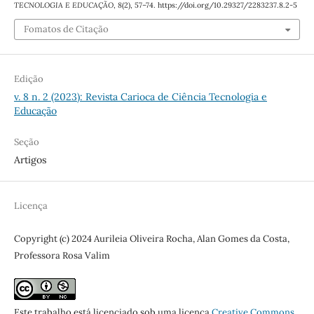
TECNOLOGIA E EDUCAÇÃO
,
8
(2), 57–74. https://doi.org/10.29327/2283237.8.2-5
Fomatos de Citação
Edição
v. 8 n. 2 (2023): Revista Carioca de Ciência Tecnologia e
Educação
Seção
Artigos
Licença
Copyright (c) 2024 Aurileia Oliveira Rocha, Alan Gomes da Costa,
Professora Rosa Valim
Este trabalho está licenciado sob uma licença
Creative Commons