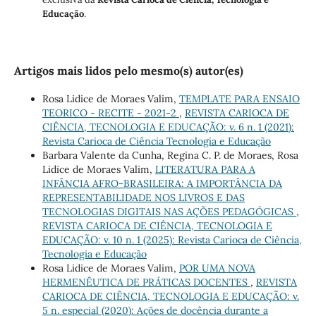
Educação
.
Artigos mais lidos pelo mesmo(s) autor(es)
Rosa Lidice de Moraes Valim,
TEMPLATE PARA ENSAIO
TEORICO - RECITE - 2021-2
,
REVISTA CARIOCA DE
CIÊNCIA, TECNOLOGIA E EDUCAÇÃO: v. 6 n. 1 (2021):
Revista Carioca de Ciência Tecnologia e Educação
Barbara Valente da Cunha, Regina C. P. de Moraes, Rosa
Lidice de Moraes Valim,
LITERATURA PARA A
INFÂNCIA AFRO-BRASILEIRA: A IMPORTÂNCIA DA
REPRESENTABILIDADE NOS LIVROS E DAS
TECNOLOGIAS DIGITAIS NAS AÇÕES PEDAGÓGICAS
,
REVISTA CARIOCA DE CIÊNCIA, TECNOLOGIA E
EDUCAÇÃO: v. 10 n. 1 (2025): Revista Carioca de Ciência,
Tecnologia e Educação
Rosa Lidice de Moraes Valim,
POR UMA NOVA
HERMENÊUTICA DE PRÁTICAS DOCENTES
,
REVISTA
CARIOCA DE CIÊNCIA, TECNOLOGIA E EDUCAÇÃO: v.
5 n. especial (2020): Ações de docência durante a