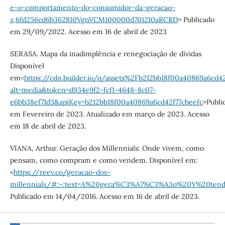
e-o-comportamento-do-consumidor-da-geracao-
z,6fd256cd6b362810VgnVCM100000d701210aRCRD
> Publicado
em 29/09/2022. Acesso em 16 de abril de 2023
SERASA. Mapa da inadimplência e renegociação de dívidas
Disponível
em<
https://cdn.builder.io/o/assets%2Fb212bb18f00a40869a6cd
alt=media&token=d934e9f2-fcf1-4648-8c07-
e6bb38ef71d3&apiKey=b212bb18f00a40869a6cd42f77cbeefc
>Publi
em Fevereiro de 2023. Atualizado em março de 2023. Acesso
em 18 de abril de 2023.
VIANA, Arthur. Geração dos Millennials: Onde vivem, como
pensam, como compram e como vendem. Disponível em:
<
https://reev.co/geracao-dos-
millennials/#:~:text=A%20gera%C3%A7%C3%A3o%20Y%20te
Publicado em 14/04/2016. Acesso em 16 de abril de 2023.