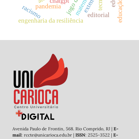
jogo digital
matemática
extensão
chatgpt
pandemia
racismo
editorial
engenharia da resiliência
Avenida Paulo de Frontin, 568. Rio Comprido, RJ |
E-
mail
: rccte@unicarioca.edu.br |
ISSN
: 2525-3522 |
E-