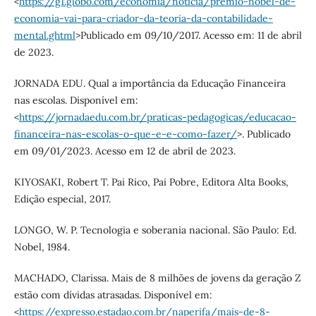
<
https://g1.globo.com/economia/noticia/premio-nobel-de-
economia-vai-para-criador-da-teoria-da-contabilidade-
mental.ghtml
>Publicado em 09/10/2017. Acesso em: 11 de abril
de 2023.
JORNADA EDU. Qual a importância da Educação Financeira
nas escolas. Disponível em:
<
https://jornadaedu.com.br/praticas-pedagogicas/educacao-
financeira-nas-escolas-o-que-e-e-como-fazer/
>. Publicado
em 09/01/2023. Acesso em 12 de abril de 2023.
KIYOSAKI, Robert T. Pai Rico, Pai Pobre, Editora Alta Books,
Edição especial, 2017.
LONGO, W. P. Tecnologia e soberania nacional. São Paulo: Ed.
Nobel, 1984.
MACHADO, Clarissa. Mais de 8 milhões de jovens da geração Z
estão com dívidas atrasadas. Disponível em:
<
https://expresso.estadao.com.br/naperifa/mais-de-8-