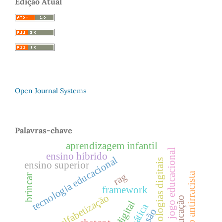
Edição Atual
Open Journal Systems
Palavras-chave
aprendizagem infantil
jogo educacional
ensino híbrido
tecnologia educacional
tecnologias digitais
ensino superior
educação antirracista
rag
brincar
framework
alfabetização
educação