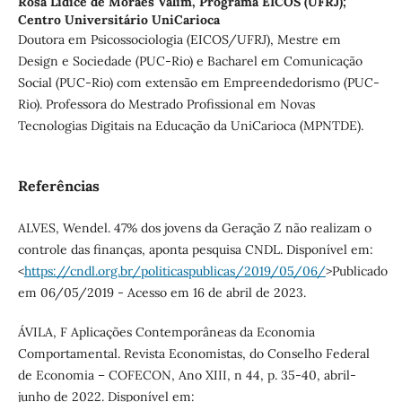
Rosa Lidice de Moraes Valim,
Programa EICOS (UFRJ);
Centro Universitário UniCarioca
Doutora em Psicossociologia (EICOS/UFRJ), Mestre em
Design e Sociedade (PUC-Rio) e Bacharel em Comunicação
Social (PUC-Rio) com extensão em Empreendedorismo (PUC-
Rio). Professora do Mestrado Profissional em Novas
Tecnologias Digitais na Educação da UniCarioca (MPNTDE).
Referências
ALVES, Wendel. 47% dos jovens da Geração Z não realizam o
controle das finanças, aponta pesquisa CNDL. Disponível em:
<
https://cndl.org.br/politicaspublicas/2019/05/06/
>Publicado
em 06/05/2019 - Acesso em 16 de abril de 2023.
ÁVILA, F Aplicações Contemporâneas da Economia
Comportamental. Revista Economistas, do Conselho Federal
de Economia – COFECON, Ano XIII, n 44, p. 35-40, abril-
junho de 2022. Disponível em: