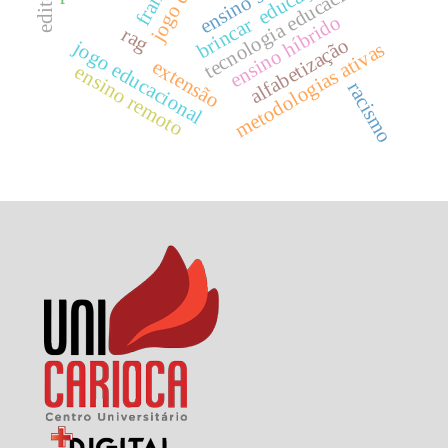
tecnologia educacional
ensino híbrido
brincar
rag
alfabetização
jogo educacional
metodologias ativas
extensão
ensino remoto
racismo